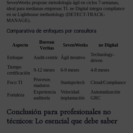
SevenWeeks propone metodología ágil en ciclos 7-semanas,
ideal para medianas empresas TI. ne Digital integra compliance
en su Lighthouse methodology (DETECT-TRACK-
MANAGE).
Comparativa de enfoques por consultora
Bureau
Aspecto
SevenWeeks
ne Digital
Veritas
Technology-
Enfoque
Audit-centric
Ágil iterativo
driven
Tiempo
9-12 meses
6-9 meses
4-8 meses
certificación
Procesos
Foco TI
Startups/tech
Cloud/Compliance
maduros
Experiencia
Velocidad
Automatización
Fortaleza
auditoría
implantación
GRC
Conclusión para profesionales no
técnicos: Lo esencial que debe saber