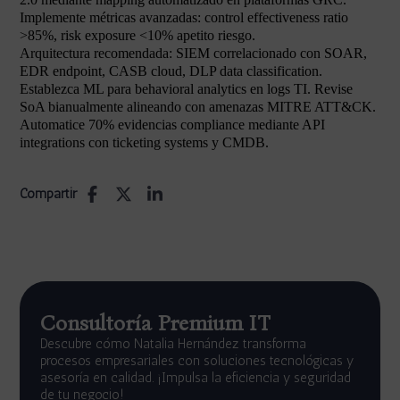
Implemente métricas avanzadas: control effectiveness ratio
>85%, risk exposure <10% apetito riesgo.
Arquitectura recomendada: SIEM correlacionado con SOAR,
EDR endpoint, CASB cloud, DLP data classification.
Establezca ML para behavioral analytics en logs TI. Revise
SoA bianualmente alineando con amenazas MITRE ATT&CK.
Automatice 70% evidencias compliance mediante API
integrations con ticketing systems y CMDB.
Compartir
Consultoría Premium IT
Descubre cómo Natalia Hernández transforma
procesos empresariales con soluciones tecnológicas y
asesoría en calidad. ¡Impulsa la eficiencia y seguridad
de tu negocio!