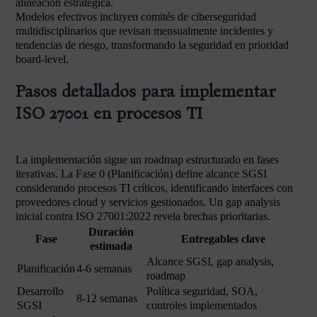
alineación estratégica.
Modelos efectivos incluyen comités de ciberseguridad
multidisciplinarios que revisan mensualmente incidentes y
tendencias de riesgo, transformando la seguridad en prioridad
board-level.
Pasos detallados para implementar
ISO 27001 en procesos TI
La implementación sigue un roadmap estructurado en fases
iterativas. La Fase 0 (Planificación) define alcance SGSI
considerando procesos TI críticos, identificando interfaces con
proveedores cloud y servicios gestionados. Un gap analysis
inicial contra ISO 27001:2022 revela brechas prioritarias.
Duración
Fase
Entregables clave
estimada
Alcance SGSI, gap analysis,
Planificación
4-6 semanas
roadmap
Desarrollo
Política seguridad, SOA,
8-12 semanas
SGSI
controles implementados