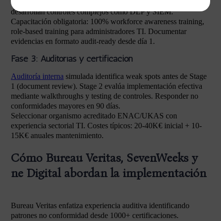
universal, segmentación red y backup 3-2-1 mientras
desarrollan controles complejos como DLP y SIEM.
Capacitación obligatoria: 100% workforce awareness training,
role-based training para administradores TI. Documentar
evidencias en formato audit-ready desde día 1.
Fase 3: Auditorías y certificación
Auditoría interna
simulada identifica weak spots antes de Stage
1 (document review). Stage 2 evalúa implementación efectiva
mediante walkthroughs y testing de controles. Responder no
conformidades mayores en 90 días.
Seleccionar organismo acreditado ENAC/UKAS con
experiencia sectorial TI. Costes típicos: 20-40K€ inicial + 10-
15K€ anuales mantenimiento.
Cómo Bureau Veritas, SevenWeeks y
ne Digital abordan la implementación
Bureau Veritas enfatiza experiencia auditiva identificando
patrones no conformidad desde 1000+ certificaciones.