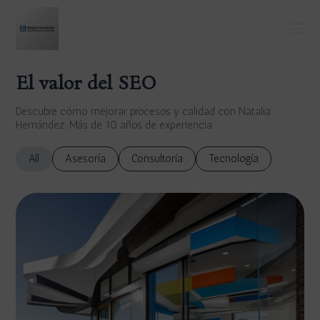
El valor del SEO
Descubre cómo mejorar procesos y calidad con Natalia
Hernández. Más de 10 años de experiencia.
All
Asesoría
Consultoría
Tecnología