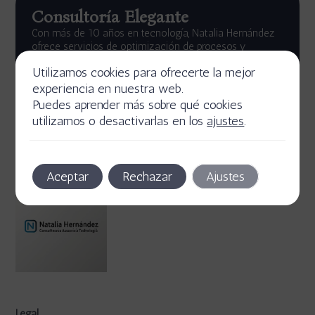
Consultoría Elegante
Con más de 10 años en tecnología, Natalia Hernández
ofrece servicios de optimización de procesos y
asesoría en certificaciones de calidad.
Utilizamos cookies para ofrecerte la mejor
Descubre más
experiencia en nuestra web.
Puedes aprender más sobre qué cookies
utilizamos o desactivarlas en los
ajustes
.
Aceptar
Rechazar
Ajustes
Legal