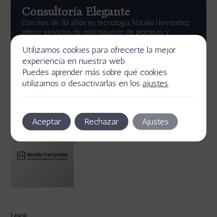
Consultoría Elegante
Con más de 10 años en tecnología, Natalia Hernández
ofrece servicios de optimización de procesos y
asesoría en certificaciones de calidad.
Utilizamos cookies para ofrecerte la mejor
Descubre más
experiencia en nuestra web.
Puedes aprender más sobre qué cookies
utilizamos o desactivarlas en los
ajustes
.
Aceptar
Rechazar
Ajustes
Legal