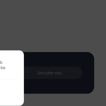
b.
los
ández
asesoría
Descubre más