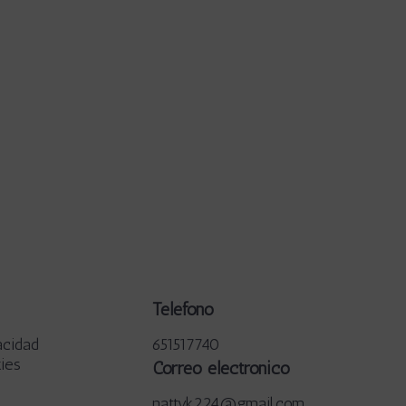
Teléfono
acidad
651517740
kies
Correo electrónico
nattyk224@gmail.com