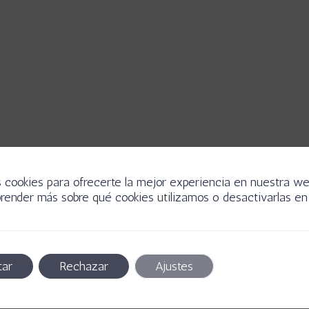
s cookies para ofrecerte la mejor experiencia en nuestra we
render más sobre qué cookies utilizamos o desactivarlas en 
Con más de 10 años en tecnología, Natalia Hern
ofrece servicios de optimización de procesos y 
en certificaciones de calidad.
tar
Rechazar
Ajustes