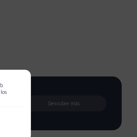
b.
los
ández
asesoría
Descubre más