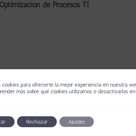
Optimización de Procesos TI
s cookies para ofrecerte la mejor experiencia en nuestra we
render más sobre qué cookies utilizamos o desactivarlas en 
Con más de 10 años en tecnología, Natalia Hern
ofrece servicios de optimización de procesos y 
en certificaciones de calidad.
tar
Rechazar
Ajustes