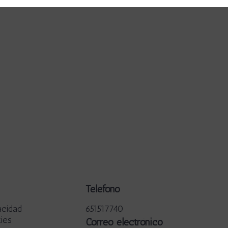
Teléfono
acidad
651517740
kies
Correo electrónico